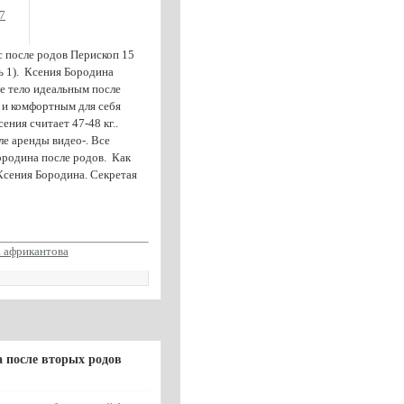
7
 после родов Перископ 15
ь 1). Ксения Бородина
ое тело идеальным после
 и комфортным для себя
ения считает 47-48 кг..
е аренды видео-. Все
ородина после родов. Как
Ксения Бородина. Секретая
а африкантова
а после вторых родов