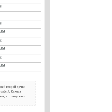
LIM
LIM
LIM
воей второй дочки
ографий, Ксюша
ала, что запускает