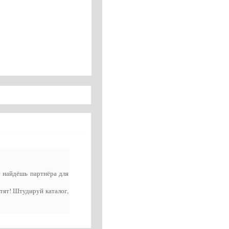
ее найдёшь партнёра для
етят! Штудируй каталог,