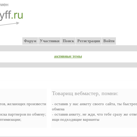
Форум
Участники
Поиск
Регистрация
Войти
активные темы
Товарищ вебмастер, помни:
йтов, желающих произвести
- оставив у нас анкету своего сайта, ты быстр
обмена
иска партнеров по обмену;
- оставив анкету, не жди, что тебе сразу же отв
оптимизации;
ищи подходящие варианты