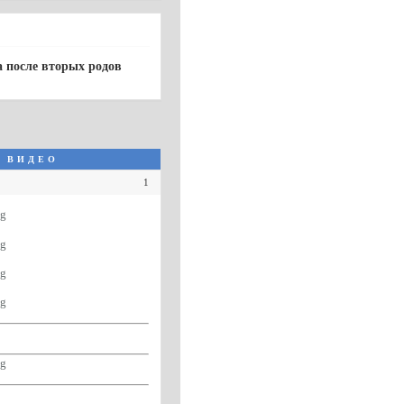
а после вторых родов
 видео
1