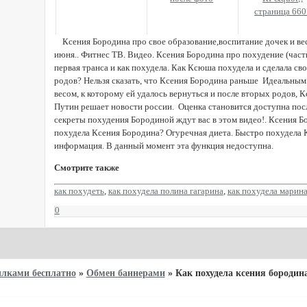
страница 660
Ксения Бородина про свое образование,воспитание дочек и вес
июня.. Фитнес ТВ. Видео. Ксения Бородина про похудение (част
первая транса и как похудела. Как Ксюша похудела и сделала св
родов? Нельзя сказать, что Ксения Бородина раньше Идеальным
весом, к которому ей удалось вернуться и после вторых родов, Кс
Путин решает новости россии. Оценка становится доступна посл
секреты похудения Бородиной ждут вас в этом видео!. Ксения Б
похудела Ксения Бородина? Огуречная диета. Быстро похудела 
информация. В данный момент эта функция недоступна.
Смотрите также
как похудеть
,
как похудела полина гагарина
,
как похудела марин
0
ылками бесплатно
»
Обмен баннерами
»
Как похудела ксения бородин