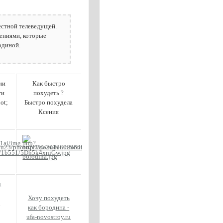
естной телеведущей.
ениями, которые
одиной.
ии
Как быстро
ги
похудеть ?
ot;
Быстро похудела
u
Ксения
u
Хочу похудеть
о
как бородина -
ufa-novostroy.ru